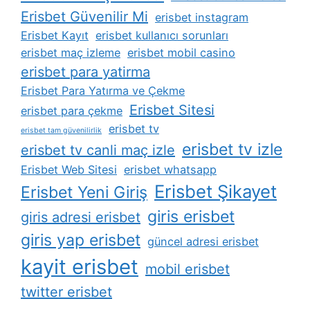
Erisbet Güvenilir Mi
erisbet instagram
Erisbet Kayıt
erisbet kullanıcı sorunları
erisbet maç izleme
erisbet mobil casino
erisbet para yatirma
Erisbet Para Yatırma ve Çekme
Erisbet Sitesi
erisbet para çekme
erisbet tv
erisbet tam güvenilirlik
erisbet tv izle
erisbet tv canli maç izle
Erisbet Web Sitesi
erisbet whatsapp
Erisbet Şikayet
Erisbet Yeni Giriş
giris erisbet
giris adresi erisbet
giris yap erisbet
güncel adresi erisbet
kayit erisbet
mobil erisbet
twitter erisbet