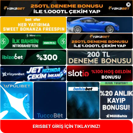
×
ERISBET GİRİŞ İÇİN TIKLAYINIZ!