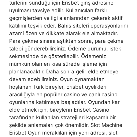
türlerini sunduğu için Erisbet giriş adresine
uyulması tavsiye edilir. Kullanıcıları farklı
geçmişlerden ve ilgi alanlarından çekerek aktif
katılımı teşvik eder. Bahis siteleri operasyonlarını
azami özen ve dikkate alarak ele almaktadır.
Para çekme sınırını aştıktan sonra, para çekme
talebi gönderebilirsiniz. Ödeme durumu, istek
sekmesinde de gösterilebilir. Ödemeniz
mümkün olan en kısa sürede işleme için
planlanacaktır. Daha sonra gelir elde etmeye
devam edebilirsiniz. Oyun oynamaktan
hoşlanan Türk bireyler, Erisbet üyelikleri
aracılığıyla en popüler casino ve canlı casino
oyunlarına katılmaya başladılar. Oyundan kar
elde etmek için, bireylerin Erisbet Casino
tarafından kullanılan stratejileri kapsamlı bir
şekilde anlamaları çok önemlidir. Slot Machine
Erisbet Oyun meraklıları için yeni adresi, slot