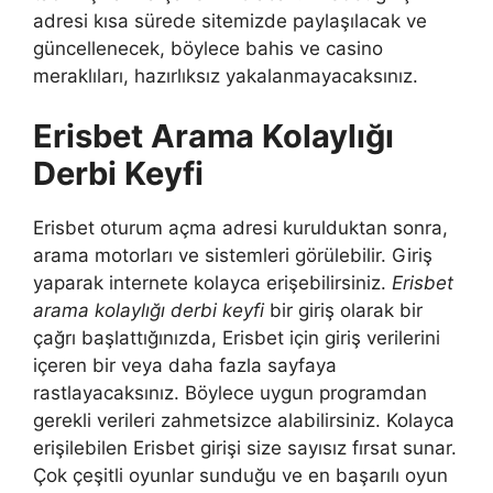
adresi kısa sürede sitemizde paylaşılacak ve
güncellenecek, böylece bahis ve casino
meraklıları, hazırlıksız yakalanmayacaksınız.
Erisbet Arama Kolaylığı
Derbi Keyfi
Erisbet oturum açma adresi kurulduktan sonra,
arama motorları ve sistemleri görülebilir. Giriş
yaparak internete kolayca erişebilirsiniz.
Erisbet
arama kolaylığı derbi keyfi
bir giriş olarak bir
çağrı başlattığınızda, Erisbet için giriş verilerini
içeren bir veya daha fazla sayfaya
rastlayacaksınız. Böylece uygun programdan
gerekli verileri zahmetsizce alabilirsiniz. Kolayca
erişilebilen Erisbet girişi size sayısız fırsat sunar.
Çok çeşitli oyunlar sunduğu ve en başarılı oyun