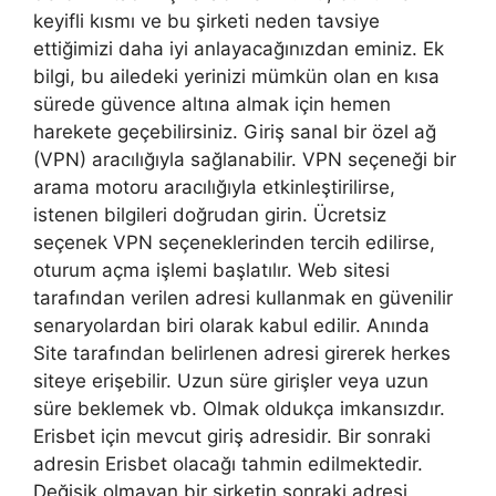
keyifli kısmı ve bu şirketi neden tavsiye
ettiğimizi daha iyi anlayacağınızdan eminiz. Ek
bilgi, bu ailedeki yerinizi mümkün olan en kısa
sürede güvence altına almak için hemen
harekete geçebilirsiniz. Giriş sanal bir özel ağ
(VPN) aracılığıyla sağlanabilir. VPN seçeneği bir
arama motoru aracılığıyla etkinleştirilirse,
istenen bilgileri doğrudan girin. Ücretsiz
seçenek VPN seçeneklerinden tercih edilirse,
oturum açma işlemi başlatılır. Web sitesi
tarafından verilen adresi kullanmak en güvenilir
senaryolardan biri olarak kabul edilir. Anında
Site tarafından belirlenen adresi girerek herkes
siteye erişebilir. Uzun süre girişler veya uzun
süre beklemek vb. Olmak oldukça imkansızdır.
Erisbet için mevcut giriş adresidir. Bir sonraki
adresin Erisbet olacağı tahmin edilmektedir.
Değişik olmayan bir şirketin sonraki adresi