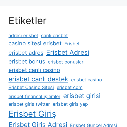
Etiketler
adresi erisbet
canli erisbet
casino sitesi erisbet
Erisbet
Erisbet Adresi
erisbet adres
erisbet bonus
erisbet bonusları
erisbet canlı casino
erisbet canlı destek
erisbet casino
Erisbet Casino Sitesi
erisbet com
erisbet girisi
erisbet finansal i̇şlemler
erisbet giris twitter
erisbet giris yap
Erisbet Giriş
Erisbet Giriş Adresi
Erisbet Güncel Adresi