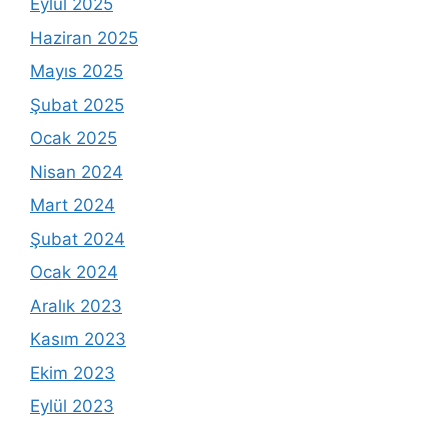
Eylül 2025
Haziran 2025
Mayıs 2025
Şubat 2025
Ocak 2025
Nisan 2024
Mart 2024
Şubat 2024
Ocak 2024
Aralık 2023
Kasım 2023
Ekim 2023
Eylül 2023