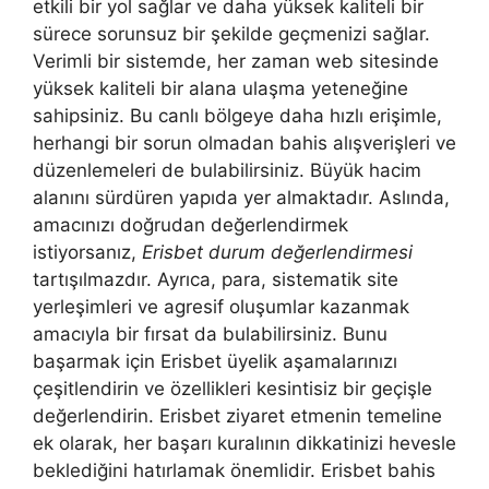
etkili bir yol sağlar ve daha yüksek kaliteli bir
sürece sorunsuz bir şekilde geçmenizi sağlar.
Verimli bir sistemde, her zaman web sitesinde
yüksek kaliteli bir alana ulaşma yeteneğine
sahipsiniz. Bu canlı bölgeye daha hızlı erişimle,
herhangi bir sorun olmadan bahis alışverişleri ve
düzenlemeleri de bulabilirsiniz. Büyük hacim
alanını sürdüren yapıda yer almaktadır. Aslında,
amacınızı doğrudan değerlendirmek
istiyorsanız,
Erisbet durum değerlendirmesi
tartışılmazdır. Ayrıca, para, sistematik site
yerleşimleri ve agresif oluşumlar kazanmak
amacıyla bir fırsat da bulabilirsiniz. Bunu
başarmak için Erisbet üyelik aşamalarınızı
çeşitlendirin ve özellikleri kesintisiz bir geçişle
değerlendirin. Erisbet ziyaret etmenin temeline
ek olarak, her başarı kuralının dikkatinizi hevesle
beklediğini hatırlamak önemlidir. Erisbet bahis