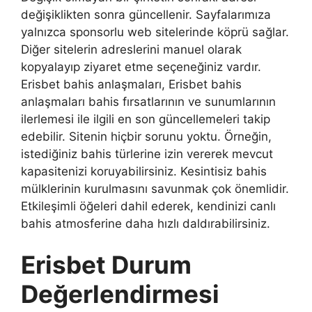
değişiklikten sonra güncellenir. Sayfalarımıza
yalnızca sponsorlu web sitelerinde köprü sağlar.
Diğer sitelerin adreslerini manuel olarak
kopyalayıp ziyaret etme seçeneğiniz vardır.
Erisbet bahis anlaşmaları, Erisbet bahis
anlaşmaları bahis fırsatlarının ve sunumlarının
ilerlemesi ile ilgili en son güncellemeleri takip
edebilir. Sitenin hiçbir sorunu yoktu. Örneğin,
istediğiniz bahis türlerine izin vererek mevcut
kapasitenizi koruyabilirsiniz. Kesintisiz bahis
mülklerinin kurulmasını savunmak çok önemlidir.
Etkileşimli öğeleri dahil ederek, kendinizi canlı
bahis atmosferine daha hızlı daldırabilirsiniz.
Erisbet Durum
Değerlendirmesi