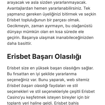
arayacak ve asla sizden yararlanmayacak.
Avantajlardan hemen yararlanabilirsiniz. Tek
yapmanız gereken üyeliğinizi bitirmek ve seçkin
Erisbet topluluğunun bir parçası olmak.
Gecikmeyin, zaman ayırmayın, bu olağanüstü
dünyayı mümkün olan en kısa sürede ele
geçirin. Başarıya ulaşmak inanabileceğinizden
daha basittir.
Erisbet Başarı Olasılığı
Erisbet size en yüksek başarı olasılığını sağlar.
Bu fırsattan en iyi şekilde yararlanma
seçeneğiniz var. Bunu yaparak, web sitemiz
Erisbet başarı olasılığı
faydaları ve stil
seçenekleri ve stil seçenekleriyle çeşitli Erisbet
Casino’yu keşfetmek isteyen bireyler için bir
toplantı yeri haline geldi. Erisbet bahis